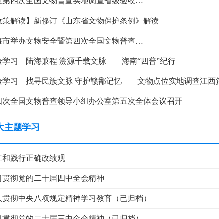
过第四次全国文物普查实地调查省级验收
市新发现不可移动文物1640余处
政策解读】新修订《山东省文物保护条例》解读
海市举办文物安全暨第四次全国文物普查
作推进培训会
验学习：陆海兼程 溯源千载文脉——海南“四普”纪行
验学习：找寻民族文脉 守护赣鄱记忆——文物点位实地调查江西
四次全国文物普查领导小组办公室第五次全体会议召开
大主题学习
立和践行正确政绩观
习贯彻党的二十届四中全会精神
入贯彻中央八项规定精神学习教育（已归档）
习贯彻党的二十届三中全会精神（已归档）