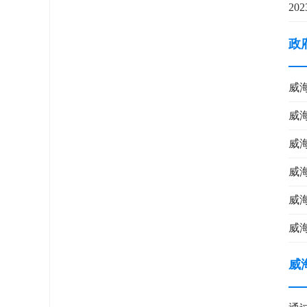
20
政
威
​
威
威
威
​
威