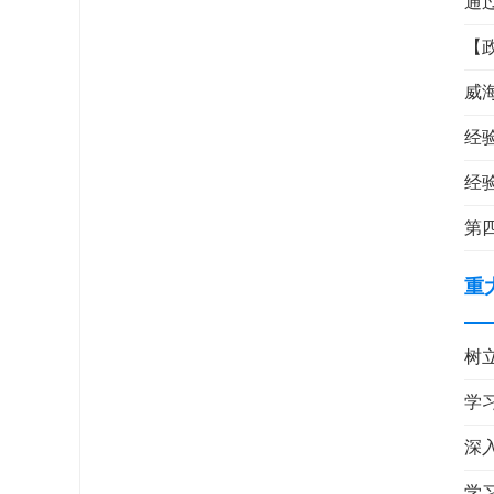
通
我
【
威
工
经
经
第
重
树
学
深
学