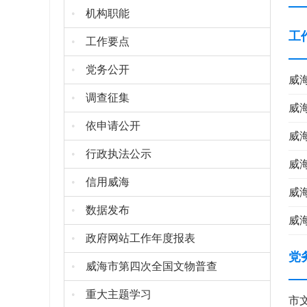
•
机构职能
工
•
工作要点
•
党务公开
威
•
调查征集
威
•
依申请公开
威
•
行政执法公示
威
•
信用威海
威
•
数据发布
威
•
政府网站工作年度报表
党
•
威海市第四次全国文物普查
•
重大主题学习
市