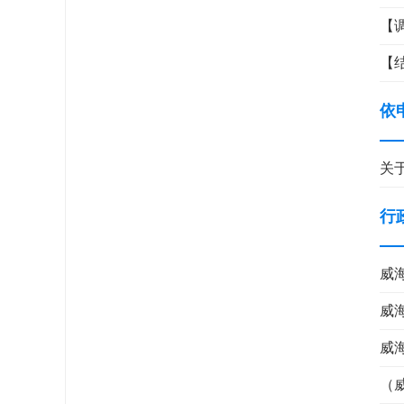
【
【
依
关
行
威
威
威
（威