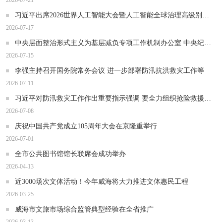
2026-07-21
习近平出席2026世界人工智能大会暨人工智能全球治理高级别会议开幕式并发表主旨讲话
2026-07-17
中央层面整治形式主义为基层减负专项工作机制办公室 中央纪委办公厅公开通报3起整治形式主义为基层减负典型问题
2026-07-15
李强主持召开国务院常务会议 进一步部署防汛抗洪救灾工作等
2026-07-11
习近平对防汛救灾工作作出重要指示强调 要全力组织抢险救援、伤员救治、群众安置 扎实做好防灾救灾各项工作 确保人民群众生命财产安全
2026-07-08
庆祝中国共产党成立105周年大会在京隆重举行
2026-07-01
全市公共图书馆馆长联席会成功举办
2026-04-13
近3000场次文体活动！今年威海将大力推进文体惠民工程
2026-03-25
威海市文旅市场综合监管典型经验在全省推广