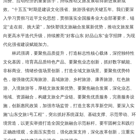
消费、拉动经济的重要抓手，持续推动文旅发展取得新进展新成
效。“十五五”时期是建设文化强省、旅游强省的关键五年。我们要深
入学习贯彻习近平文化思想，贯彻落实全国服务业大会部署要求，锚
定“走在前、挑大梁”，加快塑强文旅融合发展新优势，推动文旅发展
向更高水平迭代升级，持续擦亮“好客山东 好品山东”金字招牌，为现
代化强省建设赋能加力。
林武强调，要聚焦品质提升，打造标志性核心载体，深挖独特性
文化基因，培育高品质特色产品。要聚焦业态创新，抓好数字赋能、
非标商业、情绪价值场景创新，打造全域文旅场景。要聚焦优势特
色，做强做优滨海旅游、县域旅游、乡村旅游、康养旅游、红色旅
游、入境旅游等，厚植文旅发展优势。要聚焦融合发展，深化业态、
地域、资源融合，构建文旅全产业链。要聚焦优质服务，完善服务设
施，创新惠民政策，加强市场监管，打造主客共享新空间。要深入实
施“山东交旅1号工程”，突出抓好系统谋划、基础支撑、示范带动、环
境营造，以更实举措打造全国交旅融合示范标杆。要牢固树立和践行
正确政绩观，全面压实责任，强化政策支持，深化改革创新，注重实