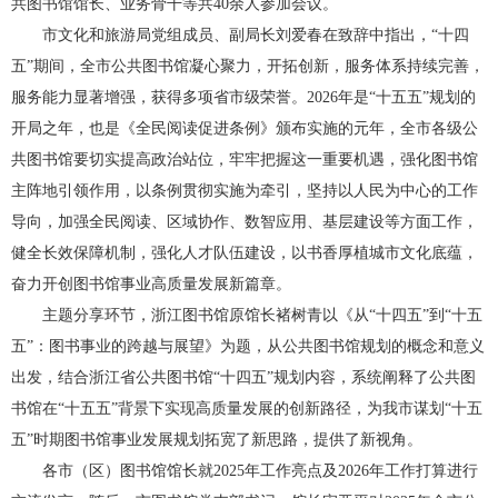
共图书馆馆长、业务骨干等共40余人参加会议。
市文化和旅游局党组成员、副局长刘爱春在致辞中指出，“十四
五”期间，全市公共图书馆凝心聚力，开拓创新，服务体系持续完善，
服务能力显著增强，获得多项省市级荣誉。2026年是“十五五”规划的
开局之年，也是《全民阅读促进条例》颁布实施的元年，全市各级公
共图书馆要切实提高政治站位，牢牢把握这一重要机遇，强化图书馆
主阵地引领作用，以条例贯彻实施为牵引，坚持以人民为中心的工作
导向，加强全民阅读、区域协作、数智应用、基层建设等方面工作，
健全长效保障机制，强化人才队伍建设，以书香厚植城市文化底蕴，
奋力开创图书馆事业高质量发展新篇章。
主题分享环节，浙江图书馆原馆长褚树青以《从“十四五”到“十五
五”：图书事业的跨越与展望》为题，从公共图书馆规划的概念和意义
出发，结合浙江省公共图书馆“十四五”规划内容，系统阐释了公共图
书馆在“十五五”背景下实现高质量发展的创新路径，为我市谋划“十五
五”时期图书馆事业发展规划拓宽了新思路，提供了新视角。
各市（区）图书馆馆长就2025年工作亮点及2026年工作打算进行