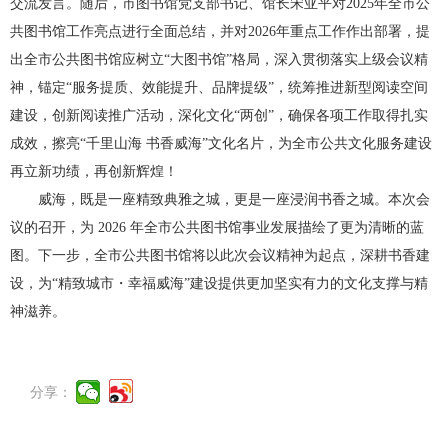
交流发言。随后，市图书馆党支部书记、馆长宋亚平对2025年全市公
共图书馆工作亮点进行全面总结，并对2026年重点工作作出部署，提
出全市公共图书馆应树立“大图书馆”格局，深入贯彻落实上级会议精
神，锚定“服务提质、效能提升、品牌提级”，统筹推进新型阅读空间
建设，创新阅读推广活动，深化文化“两创”，确保各项工作取得扎实
成效，擦亮“千里山海 书香威海”文化名片，为全市公共文化服务建设
再立新功绩，再创新辉煌！
威海，既是一座精致典雅之城，更是一座浸润书香之城。本次会
议的召开，为 2026 年全市公共图书馆事业发展描绘了更为清晰的蓝
图。下一步，全市公共图书馆将以此次会议精神为起点，深耕书香建
设，为“精致城市・幸福威海”建设提供更加坚实有力的文化支撑与精
神滋养。
分享：