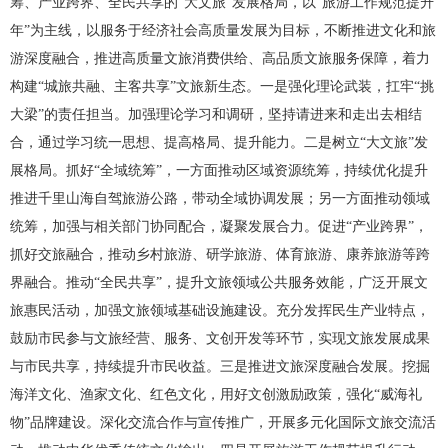
筹、产业跨界、全民共享的“大文旅”发展格局，以“旅游工作规范提升
年”为主线，以服务于经济社会高质量发展为目标，不断推进文化和旅
游深度融合，推进高质量文旅消费供给、高品质文旅服务保障，着力
构建“城旅共融、主客共享”文旅新生态。一是强化理论武装，扛牢“挑
大梁”的责任担当。加强理论学习和调研，坚持请进来和走出去相结
合，通过学习统一思想、提高格局、提升能力。二是树立“大文旅”发
展格局。抓好“全域统筹”，一方面推动区域资源统筹，持续优化提升
推进千里山海自驾旅游公路，带动全域协调发展；另一方面推动领域
统筹，加强与相关部门协同配合，凝聚发展合力。促进“产业跨界”，
抓好交旅融合，推动乡村旅游、研学旅游、体育旅游、康养旅游等跨
界融合。推动“全民共享”，提升文旅领域公共服务效能，广泛开展文
旅惠民活动，加强文旅领域基础设施建设。充分发挥民生产业特点，
鼓励市民参与文旅经营、服务、文创开发等环节，实现文旅发展成果
与市民共享，持续提升市民收益。三是推进文旅深度融合发展。挖掘
海洋文化、渔家文化、红色文化，用好文创激励政策，强化“威海礼
物”品牌建设。深化交流合作与宣传推广，开展多元化国际文旅交流活