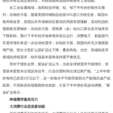
他经济体达成贸易协议，关税风险降温或抑制金价上涨动能。
在工业金属领域，洛阳钼业对铜、钴、钼下半年的价格作出预
判：在铜价方面，随着美国对铜制品征收50%进口关税生效，铜流向
格局将改变，美国以外市场铜供应紧张的局面有望缓解，流动性趋松
预期将支撑铜价；在钴价方面，受刚果（金）钴出口禁令及市场库存
下降影响，预计下半年钴市场将维持高位运行，消费电子、新能源汽
车需求增长将进一步拉动钴需求；在钼价方面，因国内外无大规模新
增产能、部分大型矿山原矿品位下降，叠加风电、光伏、高端制造等
领域的持续需求，钼市场基本面将保持紧平衡状态。
而对于锂价走势，紫金矿业认为，当前全球锂需求平稳增长，供
需基本面暂未出现反转信号，行业仍需时间出清过剩产能。“上半年锂
价每吨已跌至6万元以下，这一价格水平可能导致部分产能项目减产或
延期，不排除供应端预期扰动加剧，引发下半年锂价高波动调整。”紫
金矿业表示。
终端需求激发活力
大消费行业迸发新动能