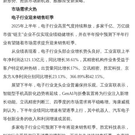
新形势、抢抓市场新机遇、酝酿应变新策略。
市场需求火热
电子行业迎来销售旺季
2025年上半年，电子行业高景气度持续释放，多家千亿、万亿级
市值“链主”企业不仅实现业绩稳健增长，并在半年报中预测下半年行
业有望随着市场需求提升迎来销售旺季。
从业绩表现看，电子行业头部企业增长势头良好。工业富联上半
年净利润达121.13亿元，同比增长38.61%，其精密机构件业务受益于
客户特定机种热销，出货量同比增长17%。立讯精密、胜宏科技、京
东方A净利润分别同比增长23.13%、366.89%和42.15%。
展望下半年，电子行业龙头企业普遍保持乐观。工业富联表示，
智能型手机高阶化趋势将延续，GenAI与折叠装置将为行业注入新增
长动能。立讯精密判断三、四季度的市场需求将平稳略增。海康威视
则认为，下半年业绩同比增速有望逐季上行，其中机器人、汽车电子
等创新业务的收入和利润增速或居前。
多家电子行业公司预测下半年将迎来销售旺季。胜宏科技表示，