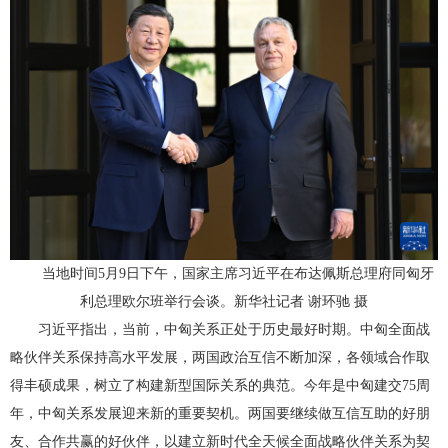
当地时间5月9日下午，国家主席习近平在布达佩斯总理府同匈牙
利总理欧尔班举行会谈。新华社记者 谢环驰 摄
习近平指出，当前，中匈关系正处于历史最好时期。中匈全面战
略伙伴关系保持高水平发展，两国政治互信不断加深，各领域合作取
得丰硕成果，树立了构建新型国际关系的典范。今年是中匈建交75周
年，中匈关系发展迎来新的重要契机。两国要继续做互信互助的好朋
友、合作共赢的好伙伴，以建立新时代全天候全面战略伙伴关系为契