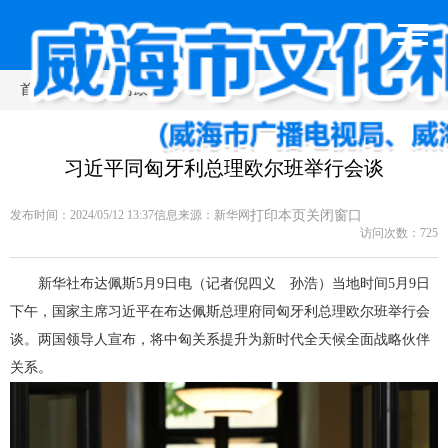
首页
>
新闻动态
>
时政要闻
习近平同匈牙利总理欧尔班举行会谈
发布时间：2024/05/12 13:37
信息来源：
新华网
打印本页
关闭窗口
访问次数：
725
新华社布达佩斯5月9日电（记者倪四义 孙浩）当地时间5月9日
下午，国家主席习近平在布达佩斯总理府同匈牙利总理欧尔班举行会
谈。两国领导人宣布，将中匈关系提升为新时代全天候全面战略伙伴
关系。