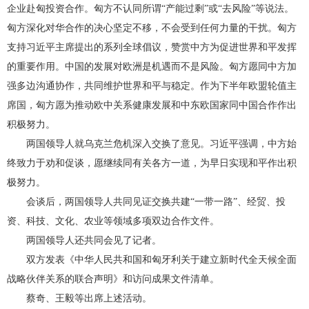
企业赴匈投资合作。匈方不认同所谓“产能过剩”或“去风险”等说法。
匈方深化对华合作的决心坚定不移，不会受到任何力量的干扰。匈方
支持习近平主席提出的系列全球倡议，赞赏中方为促进世界和平发挥
的重要作用。中国的发展对欧洲是机遇而不是风险。匈方愿同中方加
强多边沟通协作，共同维护世界和平与稳定。作为下半年欧盟轮值主
席国，匈方愿为推动欧中关系健康发展和中东欧国家同中国合作作出
积极努力。
两国领导人就乌克兰危机深入交换了意见。习近平强调，中方始
终致力于劝和促谈，愿继续同有关各方一道，为早日实现和平作出积
极努力。
会谈后，两国领导人共同见证交换共建“一带一路”、经贸、投
资、科技、文化、农业等领域多项双边合作文件。
两国领导人还共同会见了记者。
双方发表《中华人民共和国和匈牙利关于建立新时代全天候全面
战略伙伴关系的联合声明》和访问成果文件清单。
蔡奇、王毅等出席上述活动。