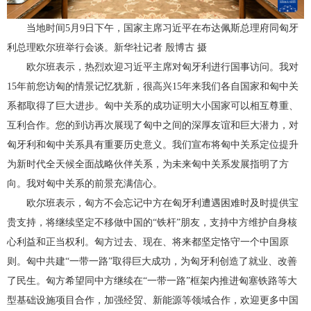
当地时间5月9日下午，国家主席习近平在布达佩斯总理府同匈牙
利总理欧尔班举行会谈。新华社记者 殷博古 摄
欧尔班表示，热烈欢迎习近平主席对匈牙利进行国事访问。我对
15年前您访匈的情景记忆犹新，很高兴15年来我们各自国家和匈中关
系都取得了巨大进步。匈中关系的成功证明大小国家可以相互尊重、
互利合作。您的到访再次展现了匈中之间的深厚友谊和巨大潜力，对
匈牙利和匈中关系具有重要历史意义。我们宣布将匈中关系定位提升
为新时代全天候全面战略伙伴关系，为未来匈中关系发展指明了方
向。我对匈中关系的前景充满信心。
欧尔班表示，匈方不会忘记中方在匈牙利遭遇困难时及时提供宝
贵支持，将继续坚定不移做中国的“铁杆”朋友，支持中方维护自身核
心利益和正当权利。匈方过去、现在、将来都坚定恪守一个中国原
则。匈中共建“一带一路”取得巨大成功，为匈牙利创造了就业、改善
了民生。匈方希望同中方继续在“一带一路”框架内推进匈塞铁路等大
型基础设施项目合作，加强经贸、新能源等领域合作，欢迎更多中国