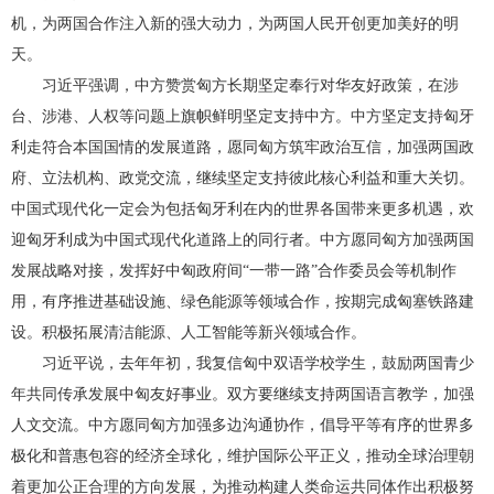
机，为两国合作注入新的强大动力，为两国人民开创更加美好的明
天。
习近平强调，中方赞赏匈方长期坚定奉行对华友好政策，在涉
台、涉港、人权等问题上旗帜鲜明坚定支持中方。中方坚定支持匈牙
利走符合本国国情的发展道路，愿同匈方筑牢政治互信，加强两国政
府、立法机构、政党交流，继续坚定支持彼此核心利益和重大关切。
中国式现代化一定会为包括匈牙利在内的世界各国带来更多机遇，欢
迎匈牙利成为中国式现代化道路上的同行者。中方愿同匈方加强两国
发展战略对接，发挥好中匈政府间“一带一路”合作委员会等机制作
用，有序推进基础设施、绿色能源等领域合作，按期完成匈塞铁路建
设。积极拓展清洁能源、人工智能等新兴领域合作。
习近平说，去年年初，我复信匈中双语学校学生，鼓励两国青少
年共同传承发展中匈友好事业。双方要继续支持两国语言教学，加强
人文交流。中方愿同匈方加强多边沟通协作，倡导平等有序的世界多
极化和普惠包容的经济全球化，维护国际公平正义，推动全球治理朝
着更加公正合理的方向发展，为推动构建人类命运共同体作出积极努